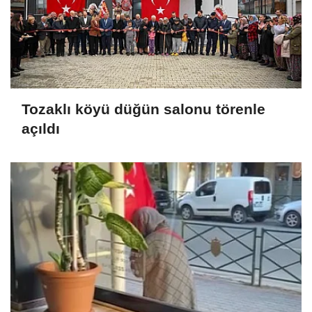
Tozaklı köyü düğün salonu törenle
açıldı