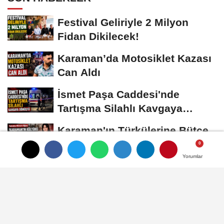
Festival Geliriyle 2 Milyon
Fidan Dikilecek!
Karaman’da Motosiklet Kazası
Can Aldı
İsmet Paşa Caddesi'nde
Tartışma Silahlı Kavgaya
Dönüştü
Karaman'ın Türkülerine Bütçe
Yok, Konserlere Var
Yorumlar
Yorumlar
Karaman’da 18 Yıllık Cinayet
Çözüldü