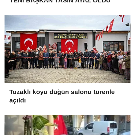
YENİ BAŞKAN YASİN AYAZ OLDU
Tozaklı köyü düğün salonu törenle
açıldı