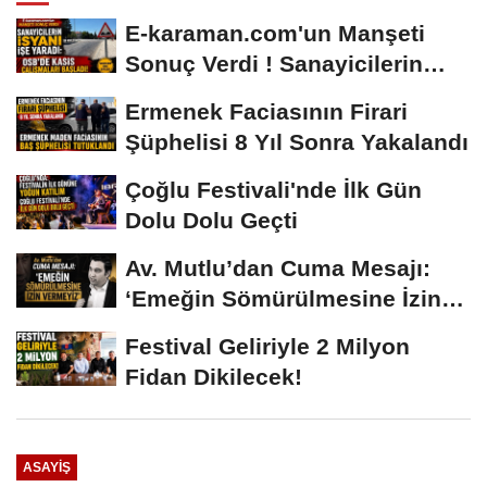
E-karaman.com'un Manşeti
Sonuç Verdi ! Sanayicilerin
İsyanı İşe...
Ermenek Faciasının Firari
Şüphelisi 8 Yıl Sonra Yakalandı
Çoğlu Festivali'nde İlk Gün
Dolu Dolu Geçti
Av. Mutlu’dan Cuma Mesajı:
‘Emeğin Sömürülmesine İzin
Vermeyiz’...
Festival Geliriyle 2 Milyon
Fidan Dikilecek!
ASAYIŞ