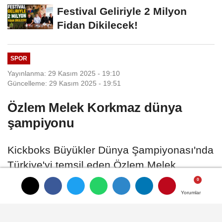
Vermeyiz’...
Festival Geliriyle 2 Milyon
Fidan Dikilecek!
SPOR
Yayınlanma: 29 Kasım 2025 - 19:10
Güncelleme: 29 Kasım 2025 - 19:51
Özlem Melek Korkmaz dünya
şampiyonu
Kickboks Büyükler Dünya Şampiyonası'nda
Türkiye'yi temsil eden Özlem Melek
Korkmaz, büyük kadınlar 48 kilogramda
altın madalya kazandı.
Yorumlar
Yorumlar
Yorumlar
29 Kasım 2025 - 19:10
SPOR