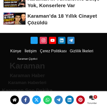
Yok, Konserlere Var
Karaman’da 18 Yıllık Cinayet
Çözüldü
Künye
İletişim
Çerez Politikası
Gizlilik İlkeleri
Karaman Çiçekci
Karaman
Karaman Haber
Karaman Haberleri
Karaman Son Dakika
Karaman son dakika Haberleri
Karamandan haberler
Yorumlar