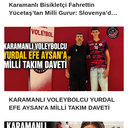
Karamanlı Bisikletçi Fahrettin
Yücetaş’tan Milli Gurur: Slovenya’da
Türkiye’yi Temsil Ediyor
KARAMANLI VOLEYBOLCU YURDAL
EFE AYSAN’A MİLLİ TAKIM DAVETİ