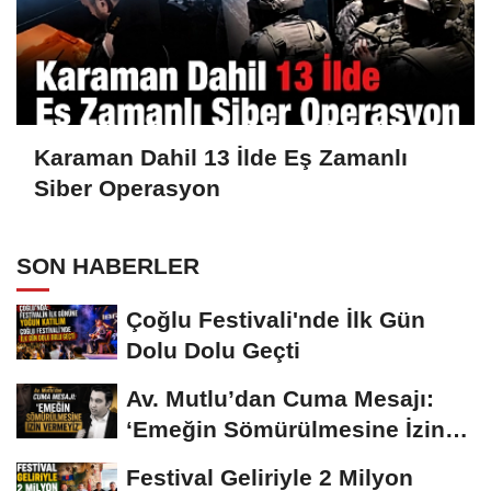
Karaman Dahil 13 İlde Eş Zamanlı
Siber Operasyon
SON HABERLER
Çoğlu Festivali'nde İlk Gün
Dolu Dolu Geçti
Av. Mutlu’dan Cuma Mesajı:
‘Emeğin Sömürülmesine İzin
Vermeyiz’...
Festival Geliriyle 2 Milyon