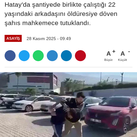
Hatay'da şantiyede birlikte çalıştığı 22
yaşındaki arkadaşını öldüresiye döven
şahıs mahkemece tutuklandı.
28 Kasım 2025 - 09:49
ASAYIŞ
A
A
Büyüt
Küçült