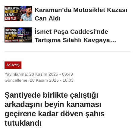
Karaman’da Motosiklet Kazası
Can Aldı
İsmet Paşa Caddesi'nde
Tartışma Silahlı Kavgaya
Dönüştü
ASAYIŞ
Yayınlanma: 28 Kasım 2025 - 09:49
Güncelleme: 28 Kasım 2025 - 10:03
Şantiyede birlikte çalıştığı
arkadaşını beyin kanaması
geçirene kadar döven şahıs
tutuklandı