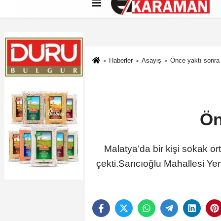
Künye
İletişim
Çerez Politikası
G
Haberler
Asayiş
Önce yaktı sonra
Ön
Malatya’da bir kişi sokak or
çekti.Sarıcıoğlu Mahallesi Yeni