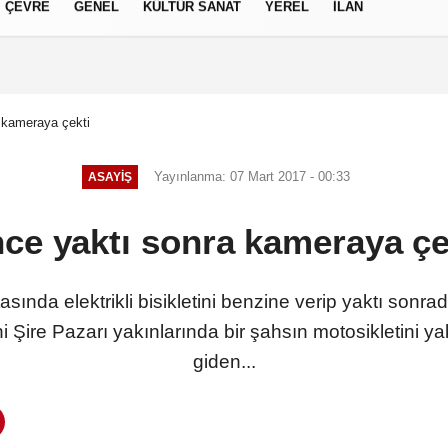
ÇEVRE
GENEL
KÜLTÜR SANAT
YEREL
İLAN
izlilik İlkeleri
 kameraya çekti
Yayınlanma: 07 Mart 2017 - 00:33
ASAYIŞ
ce yaktı sonra kameraya çe
tasında elektrikli bisikletini benzine verip yaktı sonr
 Şire Pazarı yakınlarında bir şahsın motosikletini yak
giden...