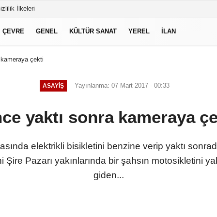
izlilik İlkeleri
ÇEVRE
GENEL
KÜLTÜR SANAT
YEREL
İLAN
 kameraya çekti
Yayınlanma: 07 Mart 2017 - 00:33
ASAYIŞ
ce yaktı sonra kameraya çe
tasında elektrikli bisikletini benzine verip yaktı sonr
 Şire Pazarı yakınlarında bir şahsın motosikletini yak
giden...