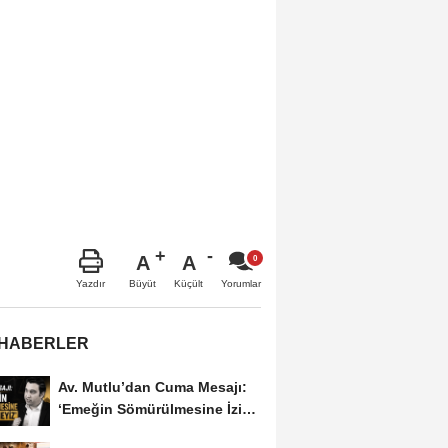
A
A
Büyüt
Küçült
Yazdır
Yorumlar
 HABERLER
Av. Mutlu’dan Cuma Mesajı:
‘Emeğin Sömürülmesine İzin
Vermeyiz’...