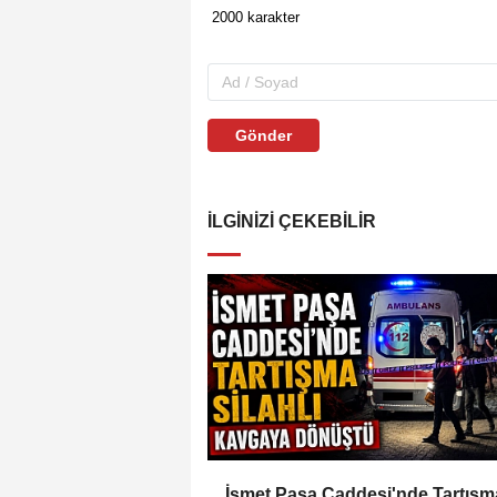
Gönder
İLGINIZI ÇEKEBILIR
İsmet Paşa Caddesi'nde Tartışm