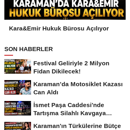
Kara&Emir Hukuk Bürosu Açılıyor
SON HABERLER
Festival Geliriyle 2 Milyon
Fidan Dikilecek!
Karaman’da Motosiklet Kazası
Can Aldı
İsmet Paşa Caddesi'nde
Tartışma Silahlı Kavgaya
Dönüştü
Karaman'ın Türkülerine Bütçe
Yok, Konserlere Var