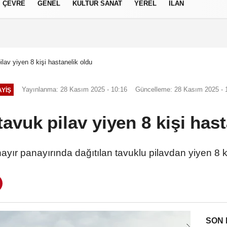
ÇEVRE
GENEL
KÜLTÜR SANAT
YEREL
İLAN
izlilik İlkeleri
ilav yiyen 8 kişi hastanelik oldu
Yayınlanma: 28 Kasım 2025 - 10:16
Güncelleme: 28 Kasım 2025 - 
YIŞ
tavuk pilav yiyen 8 kişi has
hayır panayırında dağıtılan tavuklu pilavdan yiyen 8 k
SON