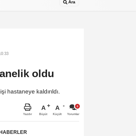
Ara
10:33
tanelik oldu
işi hastaneye kaldırıldı.
A
A
Büyüt
Küçült
Yazdır
Yorumlar
 HABERLER