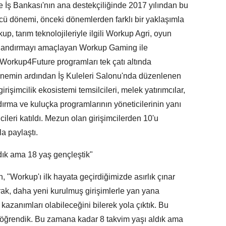
e İş Bankası'nın ana destekçiliğinde 2017 yılından bu
ü dönemi, önceki dönemlerden farklı bir yaklaşımla
p, tarım teknolojileriyle ilgili Workup Agri, oyun
 hızlandırmayı amaçlayan Workup Gaming ile
ı Workup4Future programları tek çatı altında
emin ardından İş Kuleleri Salonu'nda düzenlenen
rişimcilik ekosistemi temsilcileri, melek yatırımcılar,
ndırma ve kuluçka programlarının yöneticilerinin yanı
icileri katıldı. Mezun olan girişimcilerden 10'u
la paylaştı.
dık ama 18 yaş gençleştik"
"Workup'ı ilk hayata geçirdiğimizde asırlık çınar
rak, daha yeni kurulmuş girişimlerle yan yana
 kazanımları olabileceğini bilerek yola çıktık. Bu
y öğrendik. Bu zamana kadar 8 takvim yaşı aldık ama