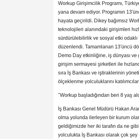
Workup Girişimcilik Programı, Türkiy
yana devam ediyor. Programın 13'ünc
hayata geçirildi. Dikey bağımsız Worku
teknolojileri alanındaki girişimleri
sürdürülebilirlik ve sosyal etki odakl
düzenlendi. Tamamlanan 13'üncü dön
Demo Day etkinliğine, iş dünyası ve gi
girişim sermayesi şirketleri ile hızla
sıra İş Bankası ve iştiraklerinin yönet
ölçeklenme yolculuklarını katılımcılar
"Workup başladığından beri 8 yaş al
İş Bankası Genel Müdürü Hakan Aran, 
olma yolunda ilerleyen bir kurum ola
geldiğimizde her iki tarafın da ne gibi
yolculukta İş Bankası olarak çok şe