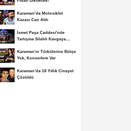
Fidan Dikilecek!
Karaman’da Motosiklet
Kazası Can Aldı
İsmet Paşa Caddesi'nde
Tartışma Silahlı Kavgaya
Dönüştü
Karaman'ın Türkülerine Bütçe
Yok, Konserlere Var
Karaman’da 18 Yıllık Cinayet
Çözüldü