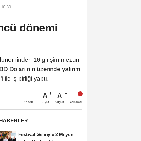
 10:30
üncü dönemi
ü döneminden 16 girişim mezun
ABD Doları'nın üzerinde yatırım
le iş birliği yaptı.
A
A
Büyüt
Küçült
Yazdır
Yorumlar
 HABERLER
Festival Geliriyle 2 Milyon