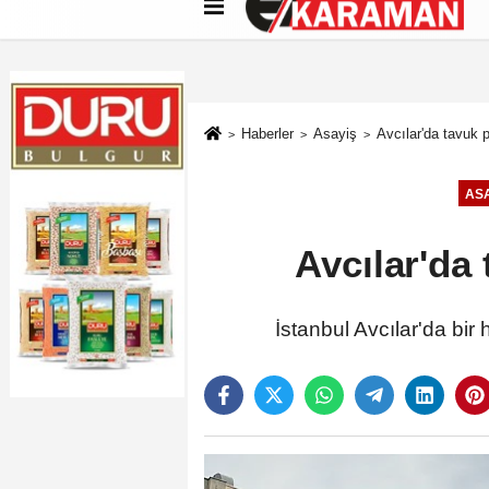
Künye
İletişim
Çerez Politikası
G
Haberler
Asayiş
Avcılar'da tavuk p
ASA
Avcılar'da 
İstanbul Avcılar'da bir 