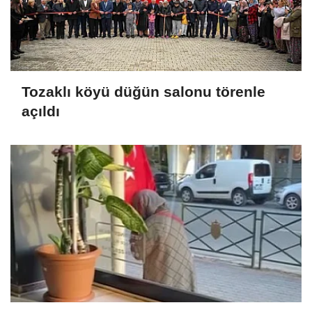
Tozaklı köyü düğün salonu törenle
açıldı