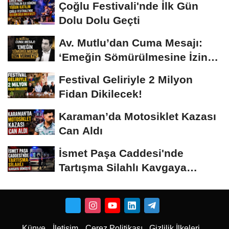
Çoğlu Festivali'nde İlk Gün
Dolu Dolu Geçti
Av. Mutlu’dan Cuma Mesajı:
‘Emeğin Sömürülmesine İzin
Vermeyiz’...
Festival Geliriyle 2 Milyon
Fidan Dikilecek!
Karaman’da Motosiklet Kazası
Can Aldı
İsmet Paşa Caddesi'nde
Tartışma Silahlı Kavgaya
Dönüştü
Künye
İletişim
Çerez Politikası
Gizlilik İlkeleri