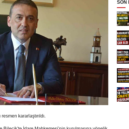
SON
resmen kararlaştırıldı.
e Bilecik'te İdare Mahkemesi'nin kurulmasına yönelik