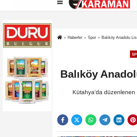
Künye
İletişim
Çerez Politikası
G
Haberler
Spor
Balıköy Anadolu Lis
SP
Balıköy Anadol
Kütahya'da düzenlenen ok