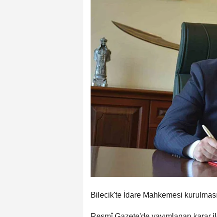
Bilecik'te İdare Mahkemesi kurulması 
Resmî Gazete'de yayımlanan karar il