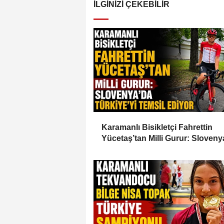
İLGINIZI ÇEKEBILIR
Karamanlı Bisikletçi Fahrettin
Yücetaş’tan Milli Gurur: Sloveny
Türkiye’yi Temsil Ediyor