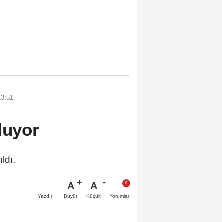
13:51
luyor
ldı.
A
A
Büyüt
Küçült
Yazdır
Yorumlar