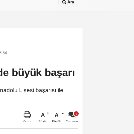
Ara
3:54
de büyük başarı
adolu Lisesi başarısı ile
A
A
Büyüt
Küçült
Yazdır
Yorumlar