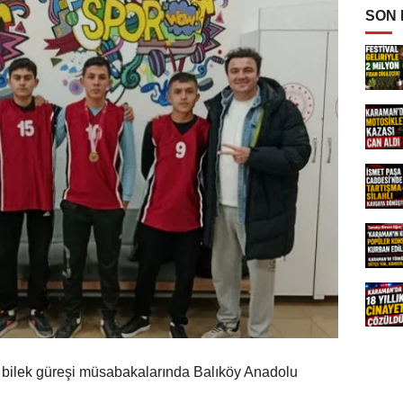
SON
 bilek güreşi müsabakalarında Balıköy Anadolu