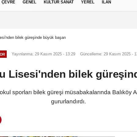
ÇEVRE
GENEL
KÜLTÜR SANAT
YEREL
İLAN
izlilik İlkeleri
esi'nden bilek güreşinde büyük başarı
Yayınlanma: 29 Kasım 2025 - 13:29
Güncelleme: 29 Kasım 2025 - 1
OR
u Lisesi'nden bilek güreşin
ul sporları bilek güreşi müsabakalarında Balıköy An
gururlandırdı.