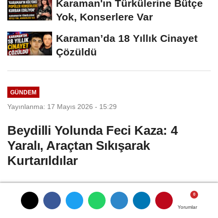
Karaman'ın Türkülerine Bütçe
Yok, Konserlere Var
Karaman’da 18 Yıllık Cinayet
Çözüldü
GÜNDEM
Yayınlanma: 17 Mayıs 2026 - 15:29
Beydilli Yolunda Feci Kaza: 4
Yaralı, Araçtan Sıkışarak
Kurtarıldılar
Karaman-Beydilli yolunda iki aracın
çarpışması sonucu meydana gelen trafik
Yorumlar
Yorumlar
Yorumlar
Yorumlar
kazasında 4 kişi yaralandı. Araçlarda