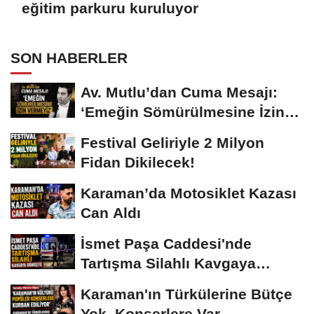
eğitim parkuru kuruluyor
SON HABERLER
Av. Mutlu’dan Cuma Mesajı:
‘Emeğin Sömürülmesine İzin
Vermeyiz’...
Festival Geliriyle 2 Milyon
Fidan Dikilecek!
Karaman’da Motosiklet Kazası
Can Aldı
İsmet Paşa Caddesi'nde
Tartışma Silahlı Kavgaya
Dönüştü
Karaman'ın Türkülerine Bütçe
Yok, Konserlere Var