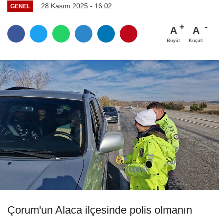
28 Kasım 2025 - 16:02
GENEL
A
A
Büyüt
Küçült
Çorum'un Alaca ilçesinde polis olmanın