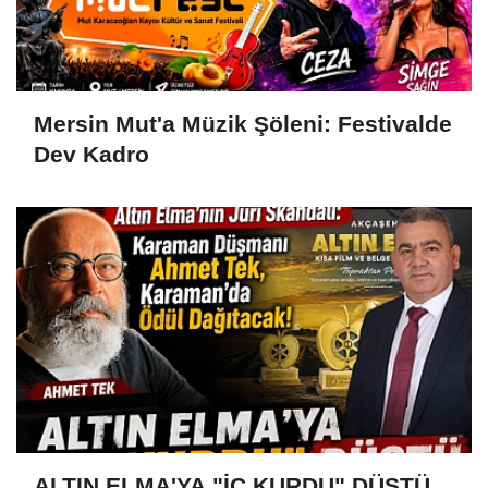
Mersin Mut'a Müzik Şöleni: Festivalde
Dev Kadro
ALTIN ELMA'YA "İÇ KURDU" DÜŞTÜ