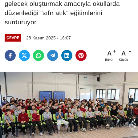
gelecek oluşturmak amacıyla okullarda
düzenlediği "sıfır atık" eğitimlerini
sürdürüyor.
28 Kasım 2025 - 16:07
ÇEVRE
A
A
Büyüt
Küçült