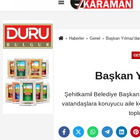
Künye
İletişim
Çerez Politikası
G
Haberler
Genel
Başkan Yılmaz'dan 
GE
Başkan Y
Şehitkamil Belediye Başkanı
vatandaşlara koruyucu aile k
topl