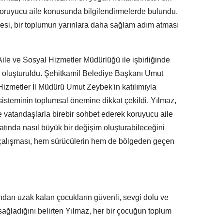
koruyucu aile konusunda bilgilendirmelerde bulundu.
si, bir toplumun yarınlara daha sağlam adım atması
ile ve Sosyal Hizmetler Müdürlüğü ile işbirliğinde
k oluşturuldu. Şehitkamil Belediye Başkanı Umut
izmetler İl Müdürü Umut Zeybek'in katılımıyla
sisteminin toplumsal önemine dikkat çekildi. Yılmaz,
e vatandaşlarla birebir sohbet ederek koruyucu aile
tında nasıl büyük bir değişim oluşturabileceğini
lık çalışması, hem sürücülerin hem de bölgeden geçen
ından uzak kalan çocukların güvenli, sevgi dolu ve
sağladığını belirten Yılmaz, her bir çocuğun toplum