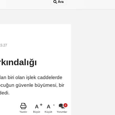
Ara
15:27
kındalığı
n biri olan işlek caddelerde
çocuğun güvenle büyümesi, bir
dedi.
A
A
Büyüt
Küçült
Yazdır
Yorumlar