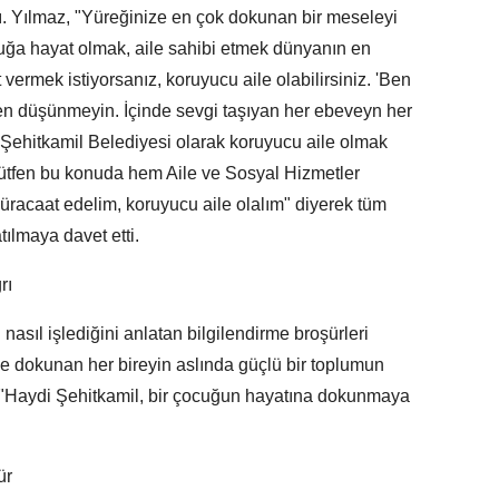
dı. Yılmaz, "Yüreğinize en çok dokunan bir meseleyi
cuğa hayat olmak, aile sahibi etmek dünyanın en
vermek istiyorsanız, koruyucu aile olabilirsiniz. 'Ben
tfen düşünmeyin. İçinde sevgi taşıyan her ebeveyn her
. Şehitkamil Belediyesi olarak koruyucu aile olmak
Lütfen bu konuda hem Aile ve Sosyal Hizmetler
racaat edelim, koruyucu aile olalım" diyerek tüm
tılmaya davet etti.
rı
nasıl işlediğini anlatan bilgilendirme broşürleri
e dokunan her bireyin aslında güçlü bir toplumun
, "Haydi Şehitkamil, bir çocuğun hayatına dokunmaya
ür