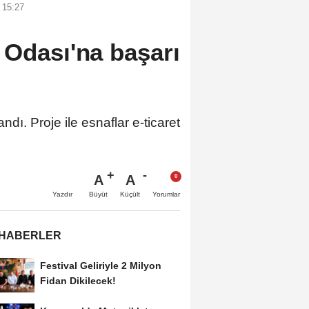
 15:27
 Odası'na başarı
ı. Proje ile esnaflar e-ticaret
A
A
Büyüt
Küçült
Yazdır
Yorumlar
 HABERLER
Festival Geliriyle 2 Milyon
Fidan Dikilecek!