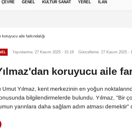
ÇEVRE
GENEL
KÜLTÜR SANAT
YEREL
İLAN
izlilik İlkeleri
koruyucu aile farkındalığı
Yayınlanma: 27 Kasım 2025 - 15:18
Güncelleme: 27 Kasım 2025 - 
NEL
ılmaz'dan koruyucu aile far
 Umut Yılmaz, kent merkezinin en yoğun noktalarında
onusunda bilgilendirmelerde bulundu. Yılmaz, "Bir 
umun yarınlara daha sağlam adım atması demektir" 