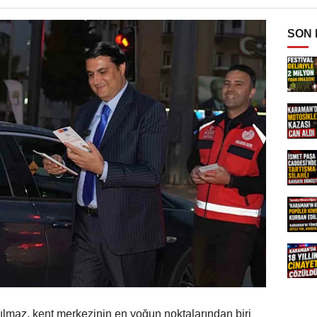
SON
lmaz, kent merkezinin en yoğun noktalarından biri