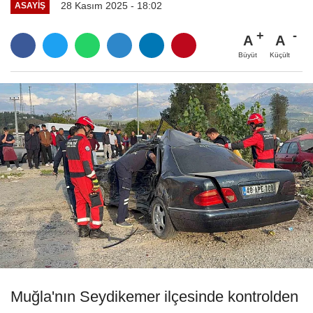
28 Kasım 2025 - 18:02
ASAYIŞ
A
A
Büyüt
Küçült
Muğla'nın Seydikemer ilçesinde kontrolden