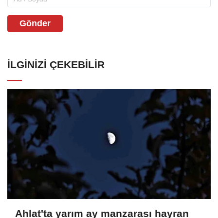
Gönder
İLGINIZI ÇEKEBILIR
Ahlat'ta yarım ay manzarası hayran