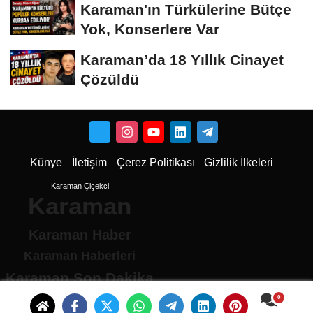
Karaman'ın Türkülerine Bütçe
Yok, Konserlere Var
Karaman’da 18 Yıllık Cinayet
Çözüldü
Künye
İletişim
Çerez Politikası
Gizlilik İlkeleri
Karaman Çiçekci
Karaman
Karaman Haber
Karaman Haberleri
Karaman Son Dakika
Karaman son dakika Haberleri