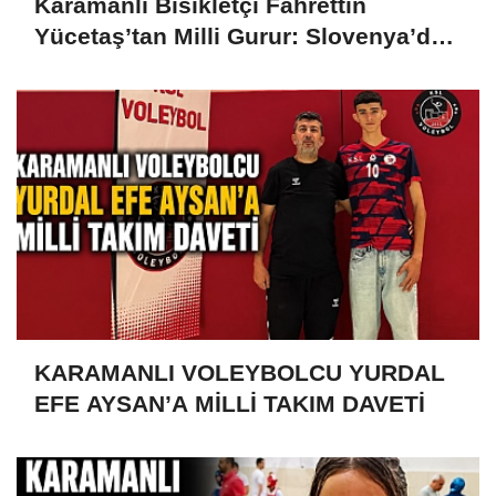
Karamanlı Bisikletçi Fahrettin
Yücetaş’tan Milli Gurur: Slovenya’da
Türkiye’yi Temsil Ediyor
KARAMANLI VOLEYBOLCU YURDAL
EFE AYSAN’A MİLLİ TAKIM DAVETİ