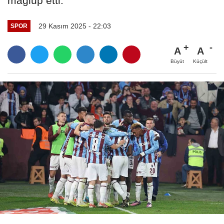
mağlup etti.
29 Kasım 2025 - 22:03
SPOR
A
A
Büyüt
Küçült