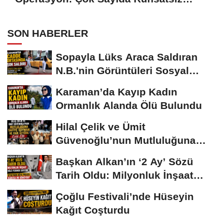
Silah Ele Geçirildi
SON HABERLER
Sopayla Lüks Araca Saldıran
N.B.'nin Görüntüleri Sosyal
Medyayı...
Karaman’da Kayıp Kadın
Ormanlık Alanda Ölü Bulundu
Hilal Çelik ve Ümit
Güvenoğlu’nun Mutluluğuna
Safiye Soyman ve...
Başkan Alkan’ın ‘2 Ay’ Sözü
Tarih Oldu: Milyonluk İnşaat
Hâlâ...
Çoğlu Festivali’nde Hüseyin
Kağıt Coşturdu