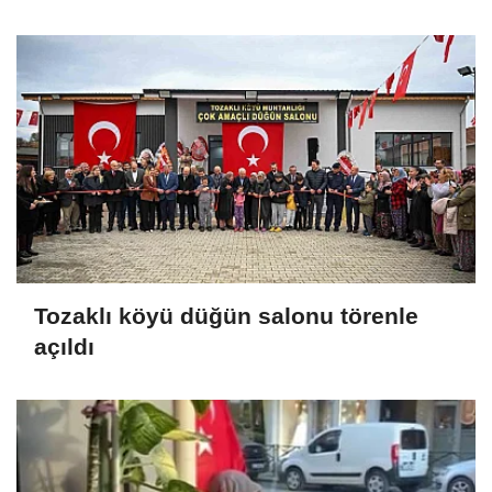
Tozaklı köyü düğün salonu törenle
açıldı