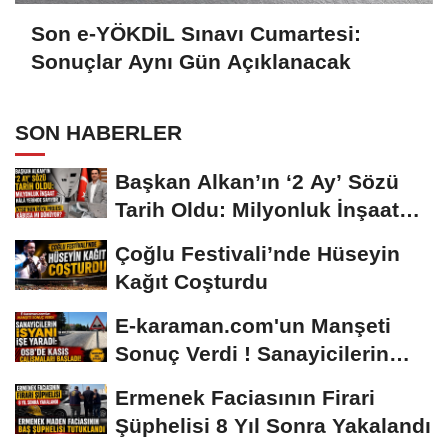
Son e-YÖKDİL Sınavı Cumartesi:
Sonuçlar Aynı Gün Açıklanacak
SON HABERLER
Başkan Alkan’ın ‘2 Ay’ Sözü
Tarih Oldu: Milyonluk İnşaat
Hâlâ...
Çoğlu Festivali’nde Hüseyin
Kağıt Coşturdu
E-karaman.com'un Manşeti
Sonuç Verdi ! Sanayicilerin
İsyanı İşe...
Ermenek Faciasının Firari
Şüphelisi 8 Yıl Sonra Yakalandı