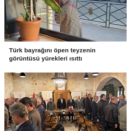
Türk bayrağını öpen teyzenin
görüntüsü yürekleri ısıttı