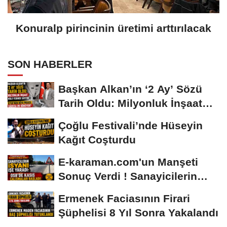
Konuralp pirincinin üretimi arttırılacak
SON HABERLER
Başkan Alkan’ın ‘2 Ay’ Sözü
Tarih Oldu: Milyonluk İnşaat
Hâlâ...
Çoğlu Festivali’nde Hüseyin
Kağıt Coşturdu
E-karaman.com'un Manşeti
Sonuç Verdi ! Sanayicilerin
İsyanı İşe...
Ermenek Faciasının Firari
Şüphelisi 8 Yıl Sonra Yakalandı