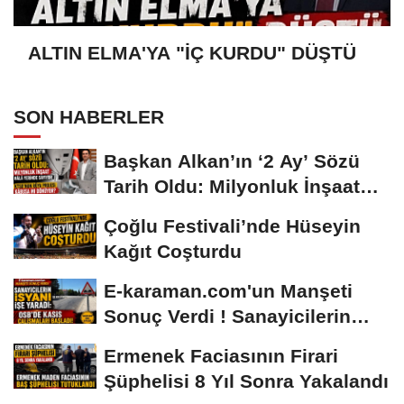
ALTIN ELMA'YA "İÇ KURDU" DÜŞTÜ
SON HABERLER
Başkan Alkan’ın ‘2 Ay’ Sözü
Tarih Oldu: Milyonluk İnşaat
Hâlâ...
Çoğlu Festivali’nde Hüseyin
Kağıt Coşturdu
E-karaman.com'un Manşeti
Sonuç Verdi ! Sanayicilerin
İsyanı İşe...
Ermenek Faciasının Firari
Şüphelisi 8 Yıl Sonra Yakalandı