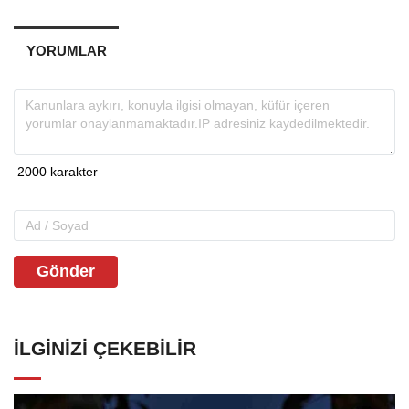
YORUMLAR
Gönder
İLGINIZI ÇEKEBILIR