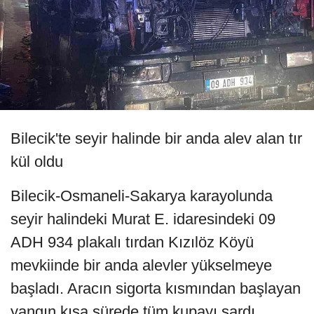
Bilecik'te seyir halinde bir anda alev alan tır
kül oldu
Bilecik-Osmaneli-Sakarya karayolunda
seyir halindeki Murat E. idaresindeki 09
ADH 934 plakalı tırdan Kızılöz Köyü
mevkiinde bir anda alevler yükselmeye
başladı. Aracın sigorta kısmından başlayan
yangın kısa sürede tüm kupayı sardı.