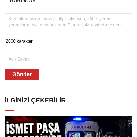
YORUMLAR
Gönder
İLGINIZI ÇEKEBILIR