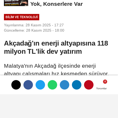
Yok, Konserlere Var
BILIM VE TEKNOLOJI
Yayınlanma: 28 Kasım 2025 - 17:27
Güncelleme: 28 Kasım 2025 - 18:00
Akçadağ'ın enerji altyapısına 118
milyon TL'lik dev yatırım
Malatya'nın Akçadağ ilçesinde enerji
altyapı çalışmaları hız kesmeden sürüyor.
Akçadağ Belediye Başkanı Hasan Ulutaş,
yıl içinde ilçe genelinde 118 milyon TL'nin
Yorumlar
Yorumlar
üzerinde elektrik altyapı yatırımı
gerçekleştirildiğini belirtti.