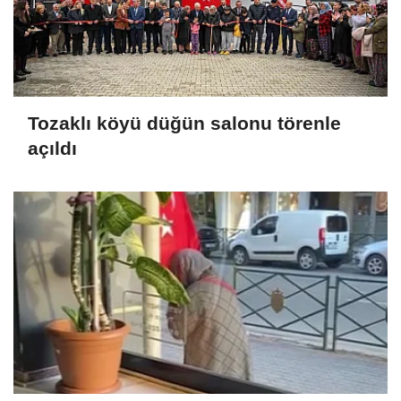
Tozaklı köyü düğün salonu törenle
açıldı