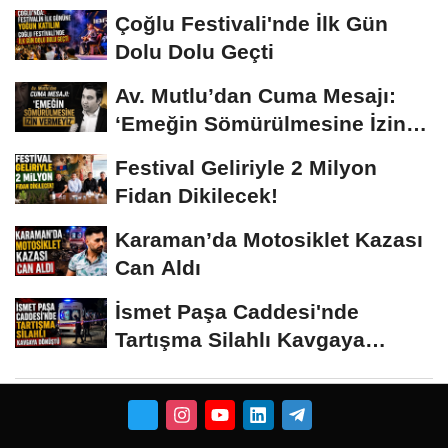
Çoğlu Festivali'nde İlk Gün
Dolu Dolu Geçti
Av. Mutlu’dan Cuma Mesajı:
‘Emeğin Sömürülmesine İzin
Vermeyiz’...
Festival Geliriyle 2 Milyon
Fidan Dikilecek!
Karaman’da Motosiklet Kazası
Can Aldı
İsmet Paşa Caddesi'nde
Tartışma Silahlı Kavgaya
Dönüştü