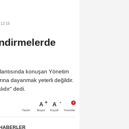
 12:15
ndirmelerde
plantısında konuşan Yönetim
ına dayanmak yeterli değildir.
ıdır" dedi.
A
A
Büyüt
Küçült
Yazdır
Yorumlar
 HABERLER