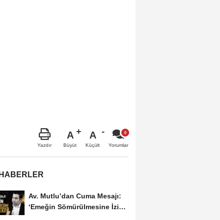
A
A
Büyüt
Küçült
Yazdır
Yorumlar
 HABERLER
Av. Mutlu’dan Cuma Mesajı:
‘Emeğin Sömürülmesine İzin
Vermeyiz’...