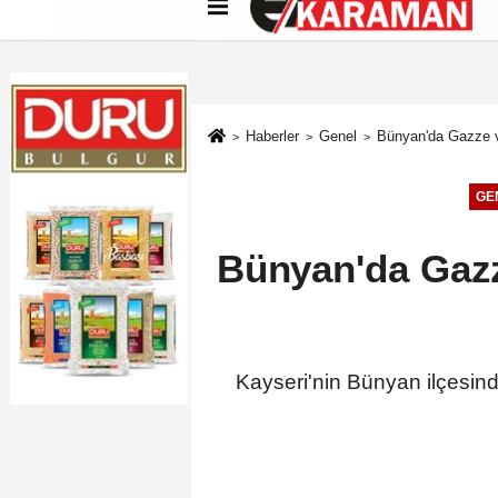
Künye
İletişim
Çerez Politikası
G
Haberler
Genel
Bünyan'da Gazze ve
GE
Bünyan'da Gazz
Kayseri'nin Bünyan ilçesin