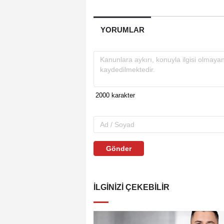
YORUMLAR
Gönder
İLGINIZI ÇEKEBILIR