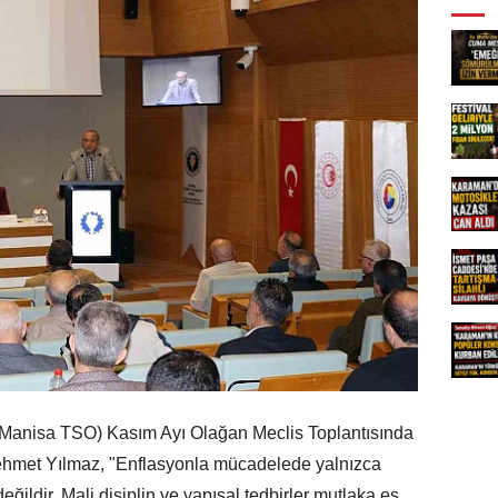
(Manisa TSO) Kasım Ayı Olağan Meclis Toplantısında
hmet Yılmaz, "Enflasyonla mücadelede yalnızca
eğildir. Mali disiplin ve yapısal tedbirler mutlaka eş