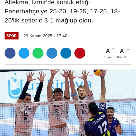
Altekma, İzmir'de konuk ettiği
Fenerbahçe'ye 25-20, 19-25, 17-25, 18-
25'lik setlerle 3-1 mağlup oldu.
29 Kasım 2025 - 17:40
SPOR
A
A
Büyüt
Küçült