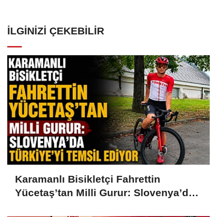
İLGINIZI ÇEKEBILIR
Karamanlı Bisikletçi Fahrettin
Yücetaş’tan Milli Gurur: Slovenya’da
Türkiye’yi Temsil Ediyor