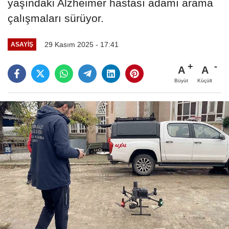
yaşındaki Alzheimer hastası adamı arama
çalışmaları sürüyor.
29 Kasım 2025 - 17:41
ASAYIŞ
A
A
Büyüt
Küçült