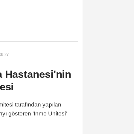
09:27
a Hastanesi'nin
esi
itesi tarafından yapılan
yı gösteren 'İnme Ünitesi'