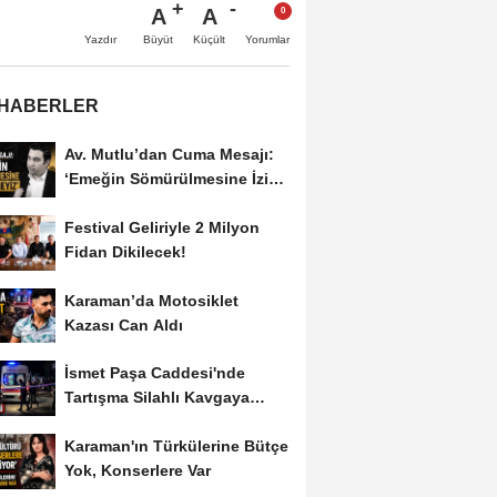
A
A
Büyüt
Küçült
Yazdır
Yorumlar
 HABERLER
Av. Mutlu’dan Cuma Mesajı:
‘Emeğin Sömürülmesine İzin
Vermeyiz’...
Festival Geliriyle 2 Milyon
Fidan Dikilecek!
Karaman’da Motosiklet
Kazası Can Aldı
İsmet Paşa Caddesi'nde
Tartışma Silahlı Kavgaya
Dönüştü
Karaman'ın Türkülerine Bütçe
Yok, Konserlere Var