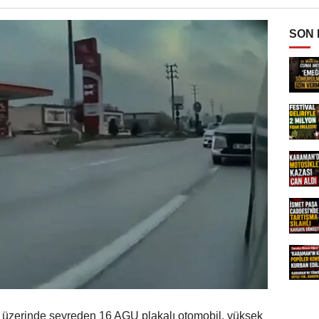
SON
lu üzerinde seyreden 16 AGU plakalı otomobil, yüksek