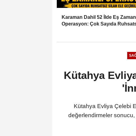
Karaman Dahil 52 İlde Eş Zaman
Operasyon: Çok Sayıda Ruhsats
Silah Ele Geçirildi
SAĞ
Kütahya Evliya
'İ
Kütahya Evliya Çelebi E
değerlendirmeler sonucu, 