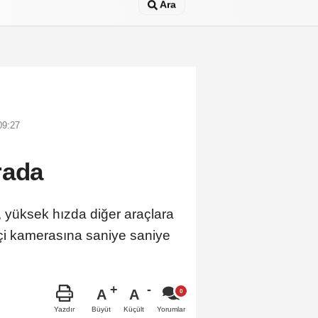
Ara
09:27
rada
, yüksek hızda diğer araçlara
 içi kamerasına saniye saniye
A
A
Büyüt
Küçült
Yazdır
Yorumlar