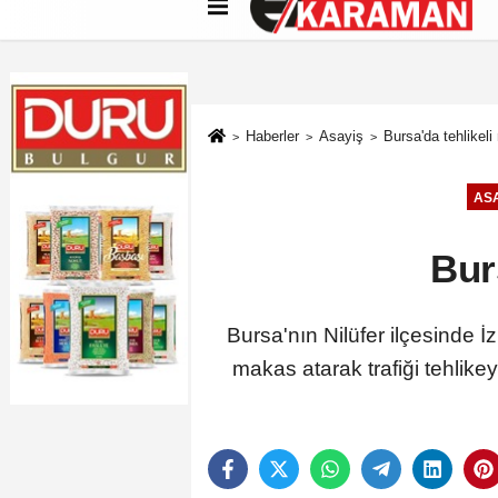
Künye
İletişim
Çerez Politikası
G
Haberler
Asayiş
Bursa'da tehlike
ASA
Bur
Bursa'nın Nilüfer ilçesinde 
makas atarak trafiği tehlike