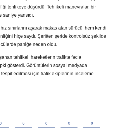
iği tehlikeye düşürdü. Tehlikeli manevralar, bir
e saniye yansıdı.
e hız sınırlarını aşarak makas atan sürücü, hem kendi
liğini hiçe saydı. Şeritten şeride kontrolsüz şekilde
ücülerde paniğe neden oldu.
nan tehlikeli hareketlerin trafikte facia
epki gösterdi. Görüntülerin sosyal medyada
espit edilmesi için trafik ekiplerinin inceleme