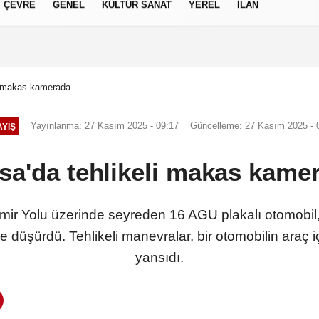
ÇEVRE
GENEL
KÜLTÜR SANAT
YEREL
İLAN
izlilik İlkeleri
li makas kamerada
Yayınlanma: 27 Kasım 2025 - 09:17
Güncelleme: 27 Kasım 2025 - 
YIŞ
sa'da tehlikeli makas kame
İzmir Yolu üzerinde seyreden 16 AGU plakalı otomobil
ye düşürdü. Tehlikeli manevralar, bir otomobilin araç
yansıdı.