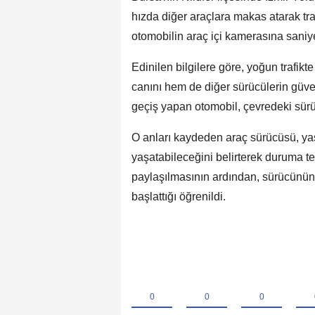
hızda diğer araçlara makas atarak traf
otomobilin araç içi kamerasına saniy
Edinilen bilgilere göre, yoğun trafikt
canını hem de diğer sürücülerin güven
geçiş yapan otomobil, çevredeki sür
O anları kaydeden araç sürücüsü, yaşa
yaşatabileceğini belirterek duruma t
paylaşılmasının ardından, sürücünün t
başlattığı öğrenildi.