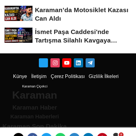
Karaman’da Motosiklet Kazası
Can Aldı
İsmet Paşa Caddesi'nde
Tartışma Silahlı Kavgaya
Dönüştü
Künye
İletişim
Çerez Politikası
Gizlilik İlkeleri
Karaman Çiçekci
Karaman
Karaman Haber
Karaman Haberleri
Karaman Son Dakika
Karaman son dakika Haberleri