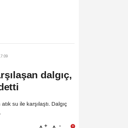
17:09
rşılaşan dalgıç,
detti
ık su ile karşılaştı. Dalgıç
.
A
A