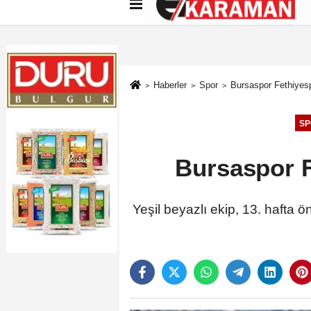
Künye
İletişim
Çerez Politikası
G
Haberler
Spor
Bursaspor Fethiyesp
SP
Bursaspor F
Yeşil beyazlı ekip, 13. hafta