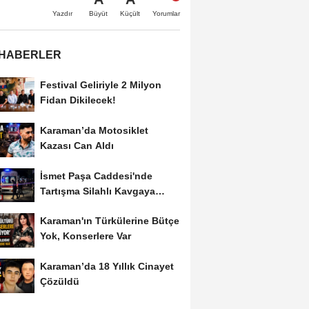
Büyüt
Küçült
Yazdır
Yorumlar
 HABERLER
Festival Geliriyle 2 Milyon
Fidan Dikilecek!
Karaman’da Motosiklet
Kazası Can Aldı
İsmet Paşa Caddesi'nde
Tartışma Silahlı Kavgaya
Dönüştü
Karaman'ın Türkülerine Bütçe
Yok, Konserlere Var
Karaman’da 18 Yıllık Cinayet
Çözüldü