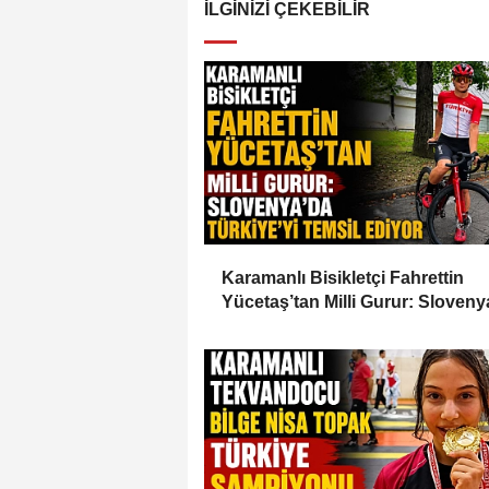
İLGINIZI ÇEKEBILIR
Karamanlı Bisikletçi Fahrettin
Yücetaş’tan Milli Gurur: Sloveny
Türkiye’yi Temsil Ediyor