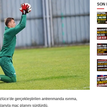
SON
Özlüce'de gerçekleştirilen antrenmanda ısınma,
arıyla maç planını sürdürdü.