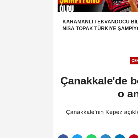
KARAMANLI TEKVANDOCU Bİ
NİSA TOPAK TÜRKİYE ŞAMPİ
OLDU
ÇE
Çanakkale'de bo
o an
Çanakkale'nin Kepez açıklar