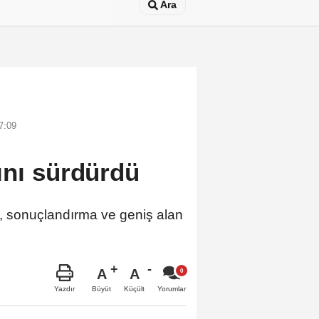
Ara
7:09
ını sürdürdü
a, sonuçlandırma ve geniş alan
A
A
Büyüt
Küçült
Yazdır
Yorumlar