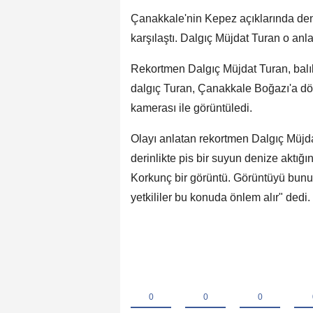
Çanakkale'nin Kepez açıklarında deni
karşılaştı. Dalgıç Müjdat Turan o anlar
Rekortmen Dalgıç Müjdat Turan, balık a
dalgıç Turan, Çanakkale Boğazı'a dökül
kamerası ile görüntüledi.
Olayı anlatan rekortmen Dalgıç Müjd
derinlikte pis bir suyun denize aktığ
Korkunç bir görüntü. Görüntüyü bun
yetkililer bu konuda önlem alır" dedi.