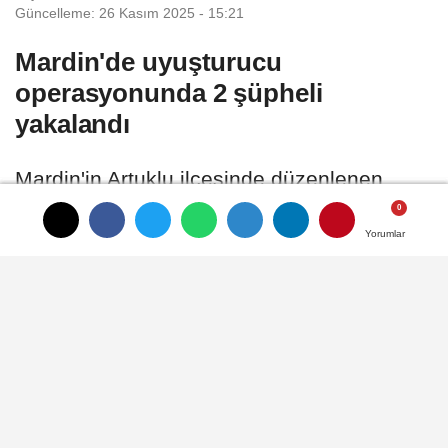
Güncelleme: 26 Kasım 2025 - 15:21
Mardin'de uyuşturucu
operasyonunda 2 şüpheli
yakalandı
Mardin'in Artuklu ilçesinde düzenlenen
uyuşturucu operasyonunda 2 şüpheli
gözaltına alındı.
Yorumlar
Yorumlar
Yorumlar
26 Kasım 2025 - 15:05
ASAYIŞ
A
A
Büyüt
Küçült