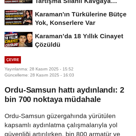
Tartışma Silahlı Kavgaya
Dönüştü
Karaman'ın Türkülerine Bütçe
Yok, Konserlere Var
Karaman’da 18 Yıllık Cinayet
Çözüldü
ÇEVRE
Yayınlanma: 28 Kasım 2025 - 15:52
Güncelleme: 28 Kasım 2025 - 16:03
Ordu-Samsun hattı aydınlandı: 2
bin 700 noktaya müdahale
Ordu-Samsun güzergahında yürütülen
kapsamlı aydınlatma çalışmalarıyla yol
güvenliği artırılırken, bin 800 armatür ve