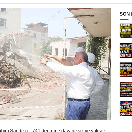
SON
him Sandıkçı, "741 depreme dayanıksız ve yüksek