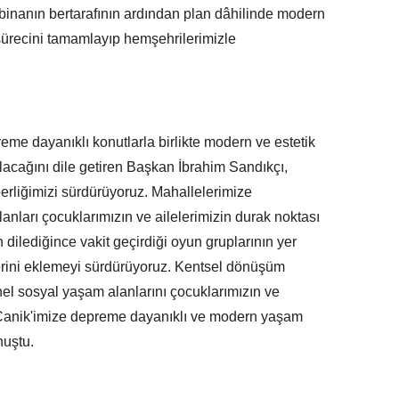
binanın bertarafının ardından plan dâhilinde modern
sürecini tamamlayıp hemşehrilerimizle
me dayanıklı konutlarla birlikte modern ve estetik
lacağını dile getiren Başkan İbrahim Sandıkçı,
erliğimizi sürdürüyoruz. Mahallelerimize
nları çocuklarımızın ve ailelerimizin durak noktası
dilediğince vakit geçirdiği oyun gruplarının yer
lerini eklemeyi sürdürüyoruz. Kentsel dönüşüm
nel sosyal yaşam alanlarını çocuklarımızın ve
 Canik'imize depreme dayanıklı ve modern yaşam
nuştu.