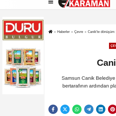
Künye
İletişim
Çerez Politikası
G
Haberler
Çevre
Canik'te dönüşüm: 
ÇE
Cani
Samsun Canik Belediye B
bertarafının ardından p