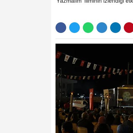
Yazmalım' filminin izlendiği et