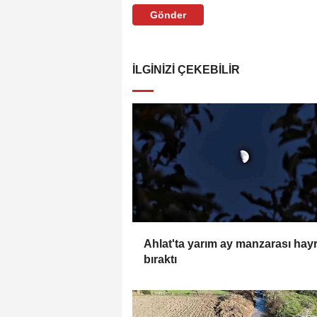
Gönder
İLGINIZI ÇEKEBILIR
Ahlat'ta yarım ay manzarası hay
bıraktı