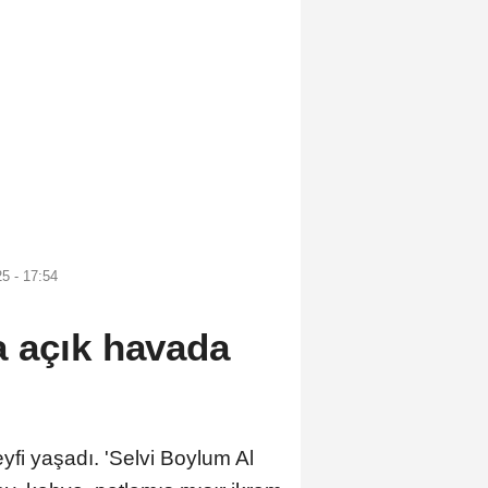
5 - 17:54
 açık havada
fi yaşadı. 'Selvi Boylum Al