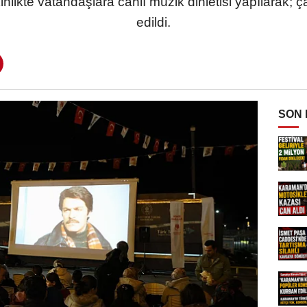
kinlikte vatandaşlara canlı müzik dinletisi yapılarak; 
edildi.
SON