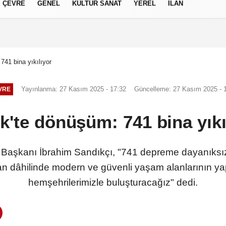
ÇEVRE
GENEL
KÜLTÜR SANAT
YEREL
İLAN
izlilik İlkeleri
741 bina yıkılıyor
Yayınlanma: 27 Kasım 2025 - 17:32
Güncelleme: 27 Kasım 2025 - 
VRE
k'te dönüşüm: 741 bina yıkı
aşkanı İbrahim Sandıkçı, "741 depreme dayanıksız 
lan dâhilinde modern ve güvenli yaşam alanlarının y
hemşehrilerimizle buluşturacağız" dedi.