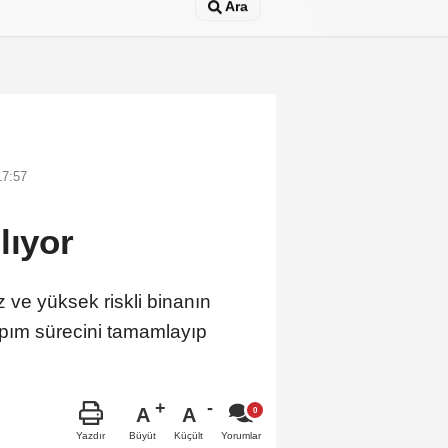
Ara
17:57
lıyor
ve yüksek riskli binanın
apım sürecini tamamlayıp
A
A
Büyüt
Küçült
Yazdır
Yorumlar