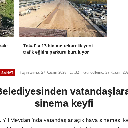
hale
Tokat'ta 13 bin metrekarelik yeni
trafik eğitim parkuru kuruluyor
Yayınlanma: 27 Kasım 2025 - 17:32
Güncelleme: 27 Kasım 202
 SANAT
elediyesinden vatandaşlara
sinema keyfi
Yıl Meydanı'nda vatandaşlar açık hava sineması key