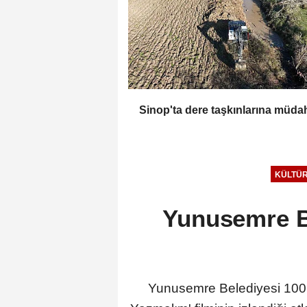
Sinop'ta dere taşkınlarına müda
KÜLTÜR
Yunusemre B
Yunusemre Belediyesi 100. 