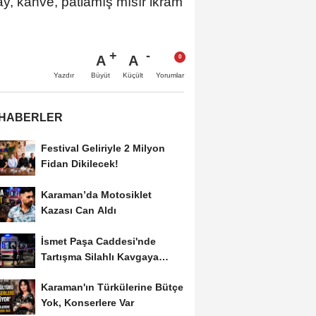
çay, kahve, patlamış mısır ikram
A
A
Büyüt
Küçült
Yazdır
Yorumlar
 HABERLER
Festival Geliriyle 2 Milyon
Fidan Dikilecek!
Karaman’da Motosiklet
Kazası Can Aldı
İsmet Paşa Caddesi'nde
Tartışma Silahlı Kavgaya
Dönüştü
Karaman'ın Türkülerine Bütçe
Yok, Konserlere Var