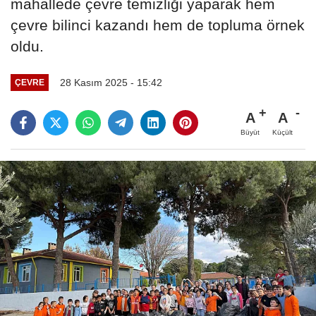
mahallede çevre temizliği yaparak hem
çevre bilinci kazandı hem de topluma örnek
oldu.
28 Kasım 2025 - 15:42
ÇEVRE
A
A
Büyüt
Küçült