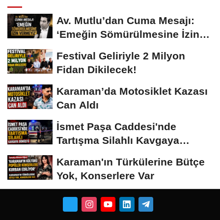
Av. Mutlu’dan Cuma Mesajı:
‘Emeğin Sömürülmesine İzin
Vermeyiz’...
Festival Geliriyle 2 Milyon
Fidan Dikilecek!
Karaman’da Motosiklet Kazası
Can Aldı
İsmet Paşa Caddesi'nde
Tartışma Silahlı Kavgaya
Dönüştü
Karaman'ın Türkülerine Bütçe
Yok, Konserlere Var