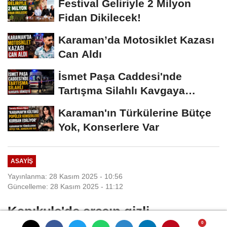
Festival Geliriyle 2 Milyon
Fidan Dikilecek!
Karaman’da Motosiklet Kazası
Can Aldı
İsmet Paşa Caddesi'nde
Tartışma Silahlı Kavgaya
Dönüştü
Karaman'ın Türkülerine Bütçe
Yok, Konserlere Var
ASAYIŞ
Yayınlanma: 28 Kasım 2025 - 10:56
Güncelleme: 28 Kasım 2025 - 11:12
Kapıkule'de aracın gizli
bölmelerinden 23 kilo 820 gram