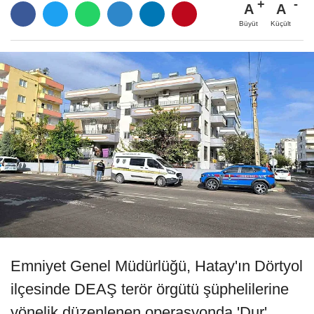
A
A
Büyüt
Küçült
Emniyet Genel Müdürlüğü, Hatay'ın Dörtyol
ilçesinde DEAŞ terör örgütü şüphelilerine
yönelik düzenlenen operasyonda 'Dur'