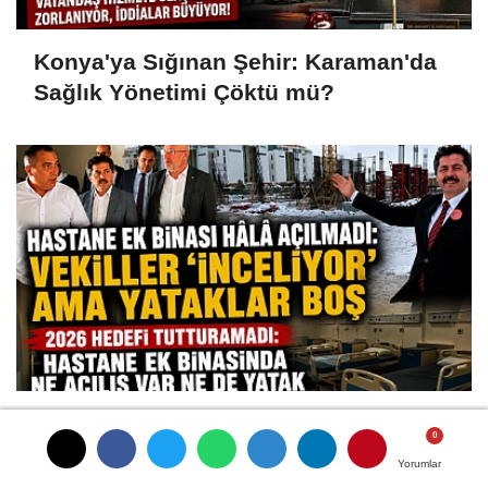
Konya'ya Sığınan Şehir: Karaman'da
Sağlık Yönetimi Çöktü mü?
Hastane Ek Binası Hâlâ Açılmadı:
Vekiller 'İnceliyor' Ama Yataklar Boş
Yorumlar
Yorumlar
Yorumlar