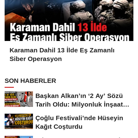
Karaman Dahil 13 İlde Eş Zamanlı
Siber Operasyon
SON HABERLER
Başkan Alkan’ın ‘2 Ay’ Sözü
Tarih Oldu: Milyonluk İnşaat
Hâlâ...
Çoğlu Festivali’nde Hüseyin
Kağıt Coşturdu