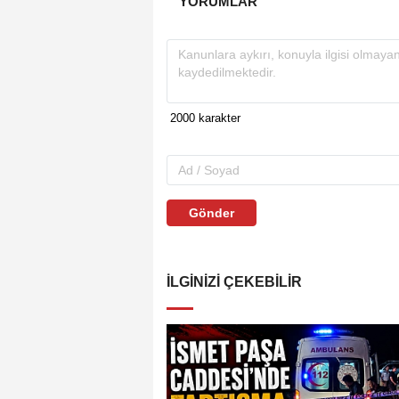
YORUMLAR
Gönder
İLGINIZI ÇEKEBILIR