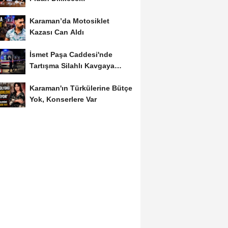
Karaman’da Motosiklet
Kazası Can Aldı
İsmet Paşa Caddesi'nde
Tartışma Silahlı Kavgaya
Dönüştü
Karaman'ın Türkülerine Bütçe
Yok, Konserlere Var