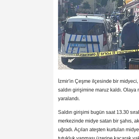
İzmir'in Çeşme ilçesinde bir midyeci,
saldırı girişimine maruz kaldı. Olaya
yaralandı.
Saldırı girişimi bugün saat 13.30 sır
merkezinde midye satan bir şahıs, akr
uğradı. Açılan ateşten kurtulan midyec
tutukluk yapması üzerine kaçarak ya