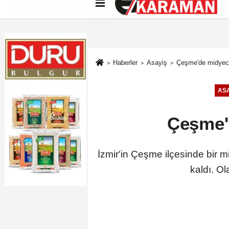
Künye
İletişim
Çerez Politikası
G
Haberler
Asayiş
Çeşme'de midyeciye
ASA
Çeşme'd
İzmir'in Çeşme ilçesinde bir m
kaldı. O