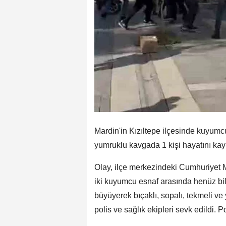
Mardin'in Kızıltepe ilçesinde kuyumcu
yumruklu kavgada 1 kişi hayatını kayb
Olay, ilçe merkezindeki Cumhuriyet M
iki kuyumcu esnaf arasında henüz bi
büyüyerek bıçaklı, sopalı, tekmeli v
polis ve sağlık ekipleri sevk edildi. Po