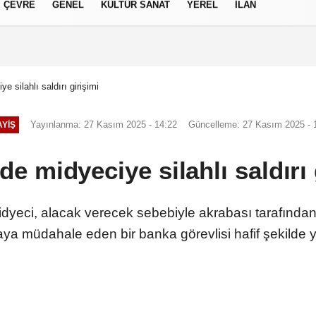
ÇEVRE
GENEL
KÜLTÜR SANAT
YEREL
İLAN
izlilik İlkeleri
 silahlı saldırı girişimi
Yayınlanma: 27 Kasım 2025 - 14:22
Güncelleme: 27 Kasım 2025 - 
YIŞ
e midyeciye silahlı saldırı 
idyeci, alacak verecek sebebiyle akrabası tarafından s
laya müdahale eden bir banka görevlisi hafif şekilde y