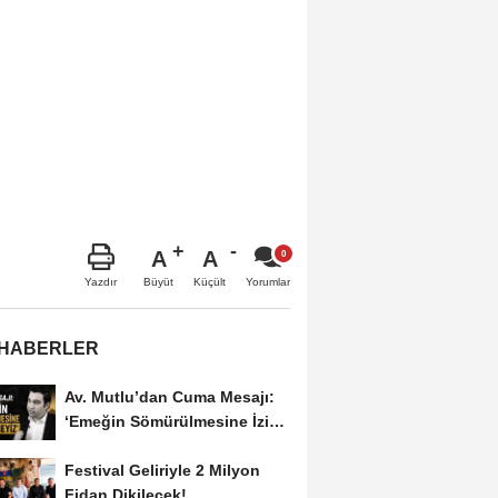
A
A
Büyüt
Küçült
Yazdır
Yorumlar
 HABERLER
Av. Mutlu’dan Cuma Mesajı:
‘Emeğin Sömürülmesine İzin
Vermeyiz’...
Festival Geliriyle 2 Milyon
Fidan Dikilecek!