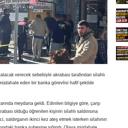
 alacak verecek sebebiyle akrabası tarafından silahlı
 müdahale eden bir banka görevlisi hafif şekilde
alarında meydana geldi. Edinilen bilgiye göre, çarşı
abası olduğu öğrenilen kişinin silahlı saldırısına
i, saldırganın ikinci kez ateş etmek isterken silahının
kındaki banka şubesine sığındı. Olaya müdahale