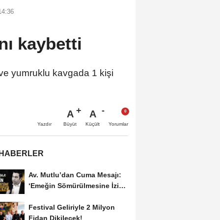
14:36
nı kaybetti
i ve yumruklu kavgada 1 kişi
A
A
Büyüt
Küçült
Yazdır
Yorumlar
 HABERLER
Av. Mutlu’dan Cuma Mesajı:
‘Emeğin Sömürülmesine İzin
Vermeyiz’...
Festival Geliriyle 2 Milyon
Fidan Dikilecek!