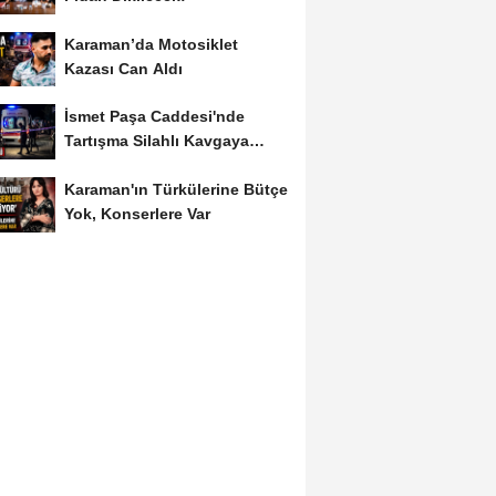
Karaman’da Motosiklet
Kazası Can Aldı
İsmet Paşa Caddesi'nde
Tartışma Silahlı Kavgaya
Dönüştü
Karaman'ın Türkülerine Bütçe
Yok, Konserlere Var