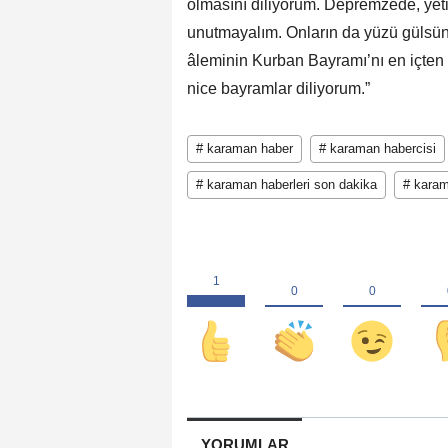
olmasını diliyorum. Depremzede, yet
unutmayalım. Onların da yüzü gülsün
âleminin Kurban Bayramı’nı en içten d
nice bayramlar diliyorum.”
# karaman haber
# karaman habercisi
# karaman haberleri son dakika
# karam
YORUMLAR