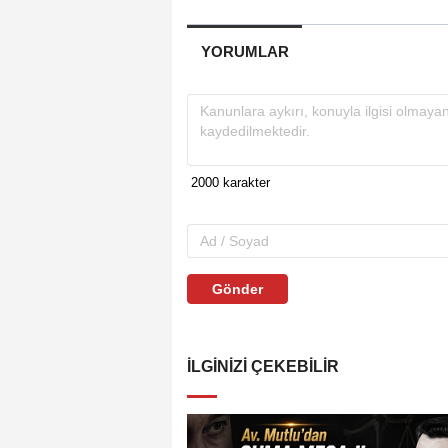
YORUMLAR
Gönder
İLGINIZI ÇEKEBILIR