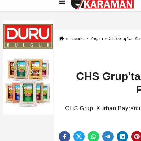
Künye
İletişim
Çerez Politikası
G
Haberler
Yaşam
CHS Grup'tan Kur
CHS Grup'ta
CHS Grup, Kurban Bayramı do