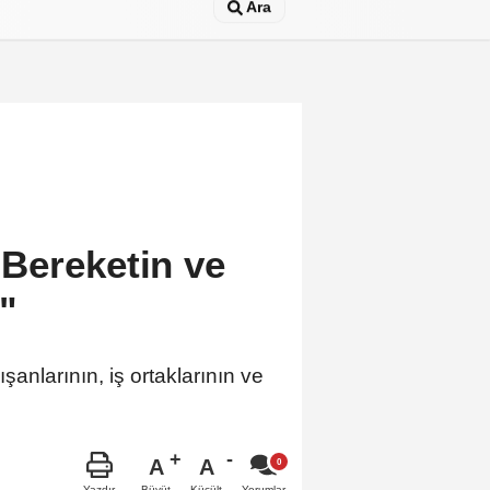
Ara
Bereketin ve
"
nlarının, iş ortaklarının ve
A
A
Büyüt
Küçült
Yazdır
Yorumlar