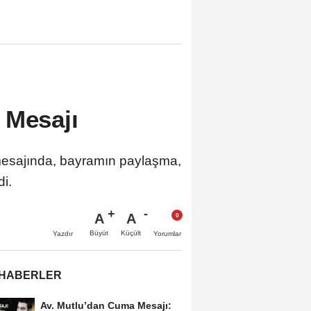
 Mesajı
 mesajında, bayramın paylaşma,
di.
A
A
Büyüt
Küçült
Yazdır
Yorumlar
 HABERLER
Av. Mutlu’dan Cuma Mesajı: