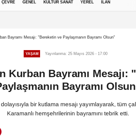
ÇEVRE
GENEL
KÜLTÜR SANAT
YEREL
İLAN
izlilik İlkeleri
ban Bayramı Mesajı: "Bereketin ve Paylaşmanın Bayramı Olsun"
Yayınlanma: 25 Mayıs 2026 - 17:00
YAŞAM
n Kurban Bayramı Mesajı: "
Paylaşmanın Bayramı Olsun
layısıyla bir kutlama mesajı yayımlayarak, tüm çalışa
Karamanlı hemşehrilerinin bayramını tebrik etti.