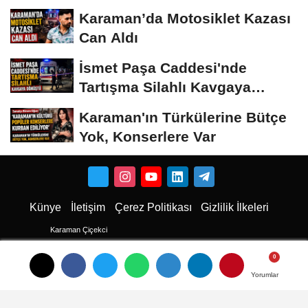
Karaman’da Motosiklet Kazası
Can Aldı
İsmet Paşa Caddesi'nde
Tartışma Silahlı Kavgaya
Dönüştü
Karaman'ın Türkülerine Bütçe
Yok, Konserlere Var
Künye
İletişim
Çerez Politikası
Gizlilik İlkeleri
Karaman Çiçekci
Karaman
Karaman Haber
Yorumlar
Yorumlar
Karaman Haberleri