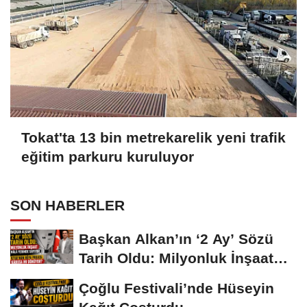
Tokat'ta 13 bin metrekarelik yeni trafik
eğitim parkuru kuruluyor
SON HABERLER
Başkan Alkan’ın ‘2 Ay’ Sözü
Tarih Oldu: Milyonluk İnşaat
Hâlâ...
Çoğlu Festivali’nde Hüseyin