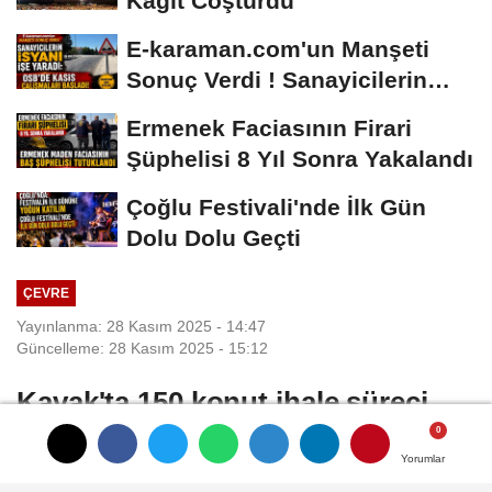
Kağıt Coşturdu
E-karaman.com'un Manşeti
Sonuç Verdi ! Sanayicilerin
İsyanı İşe...
Ermenek Faciasının Firari
Şüphelisi 8 Yıl Sonra Yakalandı
Çoğlu Festivali'nde İlk Gün
Dolu Dolu Geçti
ÇEVRE
Yayınlanma: 28 Kasım 2025 - 14:47
Güncelleme: 28 Kasım 2025 - 15:12
Kavak'ta 150 konut ihale süreci
başlıyor
Yorumlar
Yorumlar
Yorumlar