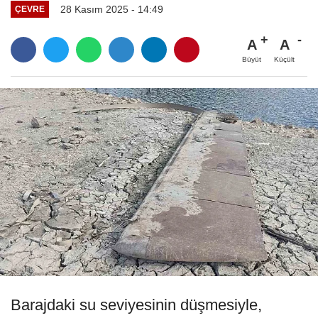
28 Kasım 2025 - 14:49
ÇEVRE
A
A
Büyüt
Küçült
Barajdaki su seviyesinin düşmesiyle,