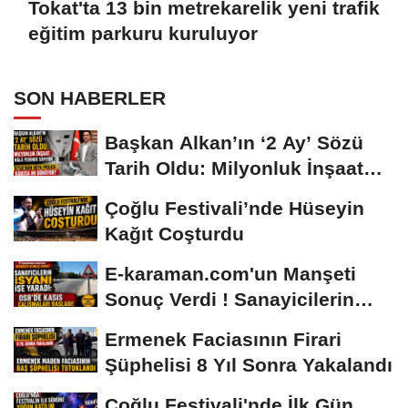
Tokat'ta 13 bin metrekarelik yeni trafik
eğitim parkuru kuruluyor
SON HABERLER
Başkan Alkan’ın ‘2 Ay’ Sözü
Tarih Oldu: Milyonluk İnşaat
Hâlâ...
Çoğlu Festivali’nde Hüseyin
Kağıt Coşturdu
E-karaman.com'un Manşeti
Sonuç Verdi ! Sanayicilerin
İsyanı İşe...
Ermenek Faciasının Firari
Şüphelisi 8 Yıl Sonra Yakalandı
Çoğlu Festivali'nde İlk Gün