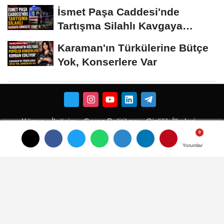
İsmet Paşa Caddesi'nde
Tartışma Silahlı Kavgaya
Dönüştü
Karaman'ın Türkülerine Bütçe
Yok, Konserlere Var
Künye
İletişim
Çerez Politikası
Gizlilik İlkeleri
Karaman Çiçekci
Karaman
Yorumlar
Yorumlar
Yorumlar
Karaman Haber
Karaman Haberleri
Karaman Son Dakika
Karaman son dakika Haberleri