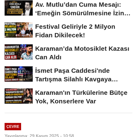
Av. Mutlu’dan Cuma Mesajı:
‘Emeğin Sömürülmesine İzin
Vermeyiz’...
Festival Geliriyle 2 Milyon
Fidan Dikilecek!
Karaman’da Motosiklet Kazası
Can Aldı
İsmet Paşa Caddesi'nde
Tartışma Silahlı Kavgaya
Dönüştü
Karaman'ın Türkülerine Bütçe
Yok, Konserlere Var
ÇEVRE
Yayınlanma: 29 Kasım 2025 - 10:58