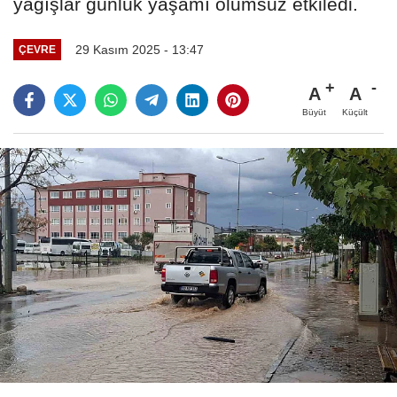
yağışlar günlük yaşamı olumsuz etkiledi.
29 Kasım 2025 - 13:47
ÇEVRE
A
A
Büyüt
Küçült