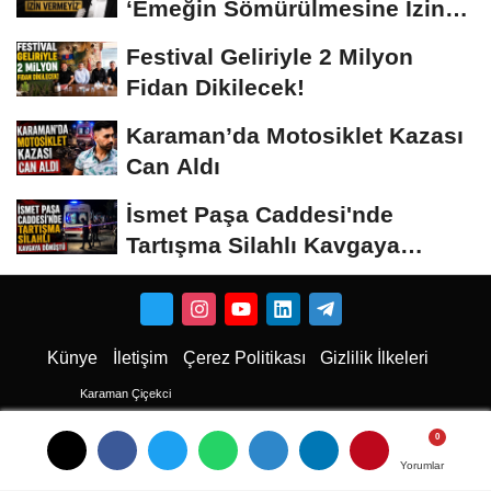
‘Emeğin Sömürülmesine İzin
Vermeyiz’...
Festival Geliriyle 2 Milyon
Fidan Dikilecek!
Karaman’da Motosiklet Kazası
Can Aldı
İsmet Paşa Caddesi'nde
Tartışma Silahlı Kavgaya
Dönüştü
Künye
İletişim
Çerez Politikası
Gizlilik İlkeleri
Karaman Çiçekci
Karaman
Karaman Haber
Yorumlar
Yorumlar