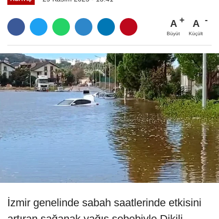
A
A
Büyüt
Küçült
İzmir genelinde sabah saatlerinde etkisini
artıran sağanak yağış sebebiyle Dikili