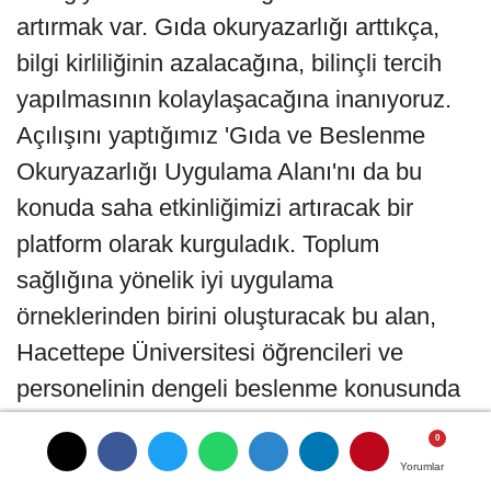
artırmak var. Gıda okuryazarlığı arttıkça,
bilgi kirliliğinin azalacağına, bilinçli tercih
yapılmasının kolaylaşacağına inanıyoruz.
Açılışını yaptığımız 'Gıda ve Beslenme
Okuryazarlığı Uygulama Alanı'nı da bu
konuda saha etkinliğimizi artıracak bir
platform olarak kurguladık. Toplum
sağlığına yönelik iyi uygulama
örneklerinden birini oluşturacak bu alan,
Hacettepe Üniversitesi öğrencileri ve
personelinin dengeli beslenme konusunda
bilinçlenmelerini desteklerken, kronik
hastalıkların önlenmesine de katkı
Yorumlar
Yorumlar
Yorumlar