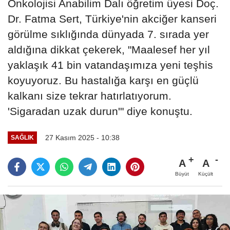
Onkolojisi Anabilim Dalı öğretim üyesi Doç.
Dr. Fatma Sert, Türkiye'nin akciğer kanseri
görülme sıklığında dünyada 7. sırada yer
aldığına dikkat çekerek, "Maalesef her yıl
yaklaşık 41 bin vatandaşımıza yeni teşhis
koyuyoruz. Bu hastalığa karşı en güçlü
kalkanı size tekrar hatırlatıyorum.
'Sigaradan uzak durun'" diye konuştu.
27 Kasım 2025 - 10:38
SAĞLIK
A
A
Büyüt
Küçült