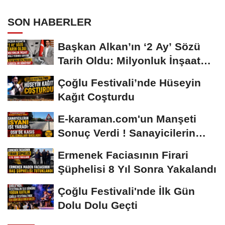
SON HABERLER
Başkan Alkan’ın ‘2 Ay’ Sözü
Tarih Oldu: Milyonluk İnşaat
Hâlâ...
Çoğlu Festivali’nde Hüseyin
Kağıt Coşturdu
E-karaman.com'un Manşeti
Sonuç Verdi ! Sanayicilerin
İsyanı İşe...
Ermenek Faciasının Firari
Şüphelisi 8 Yıl Sonra Yakalandı
Çoğlu Festivali'nde İlk Gün
Dolu Dolu Geçti