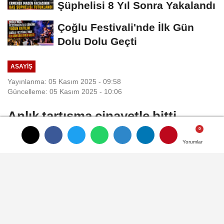
Şüphelisi 8 Yıl Sonra Yakalandı
Çoğlu Festivali'nde İlk Gün
Dolu Dolu Geçti
ASAYIŞ
Yayınlanma: 05 Kasım 2025 - 09:58
Güncelleme: 05 Kasım 2025 - 10:06
Anlık tartışma cinayetle bitti,
şüpheli tutuklandı
Yorumlar
Yorumlar
Yorumlar
Adana'da, kahvehanede çıkan kavgada bir
kişinin öldürüldüğü olayın anlık yaşanan
tartışma sonrasındaki küfürleşme
yüzünden yaşandığı ortaya çıktı. Av
tüfeğiyle cinayeti işleyen zanlı, emniyette