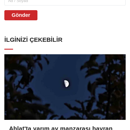
Gönder
İLGINIZI ÇEKEBILIR
Ahlat'ta yarım ay manzarası hayran