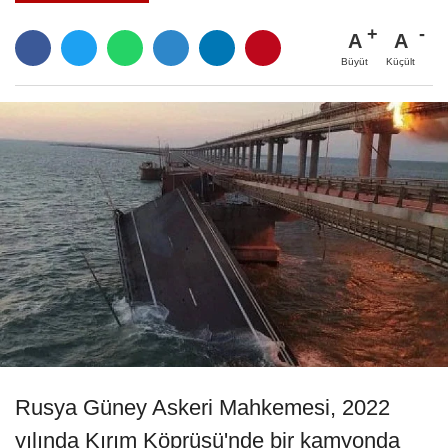
A
A
Büyüt
Küçült
Rusya Güney Askeri Mahkemesi, 2022
yılında Kırım Köprüsü'nde bir kamyonda