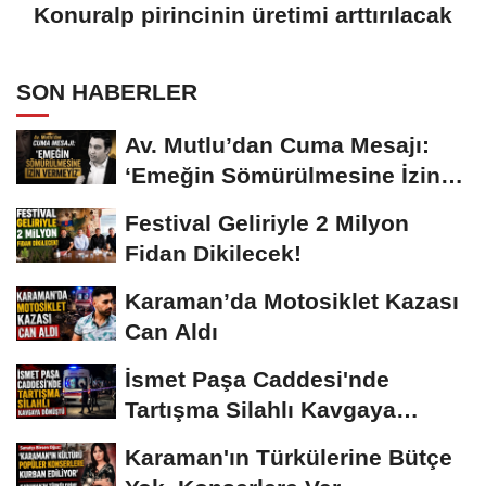
Konuralp pirincinin üretimi arttırılacak
SON HABERLER
Av. Mutlu’dan Cuma Mesajı:
‘Emeğin Sömürülmesine İzin
Vermeyiz’...
Festival Geliriyle 2 Milyon
Fidan Dikilecek!
Karaman’da Motosiklet Kazası
Can Aldı
İsmet Paşa Caddesi'nde
Tartışma Silahlı Kavgaya
Dönüştü
Karaman'ın Türkülerine Bütçe