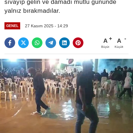
sıvayıp gelin ve damadı mutlu gününde
yalnız bırakmadılar.
27 Kasım 2025 - 14:29
GENEL
A
A
Büyüt
Küçült