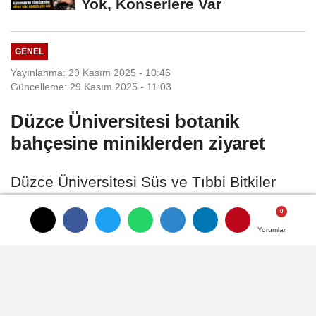
Yok, Konserlere Var
GENEL
Yayınlanma: 29 Kasım 2025 - 10:46
Güncelleme: 29 Kasım 2025 - 11:03
Düzce Üniversitesi botanik
bahçesine miniklerden ziyaret
Düzce Üniversitesi Süs ve Tıbbi Bitkiler
Botanik Bahçesi, küçük yaşta doğa sevgisi
aşılamaya ve farkındalık oluşturmaya
Yorumlar
Yorumlar
Yorumlar
devam ediyor.
29 Kasım 2025 - 10:46
GENEL