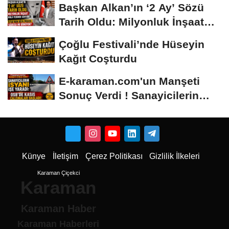
Başkan Alkan’ın ‘2 Ay’ Sözü
Tarih Oldu: Milyonluk İnşaat
Hâlâ...
Çoğlu Festivali’nde Hüseyin
Kağıt Coşturdu
E-karaman.com'un Manşeti
Sonuç Verdi ! Sanayicilerin
İsyanı İşe...
Künye
İletişim
Çerez Politikası
Gizlilik İlkeleri
Karaman Çiçekci
Karaman
Karaman Haber
Karaman Haberleri