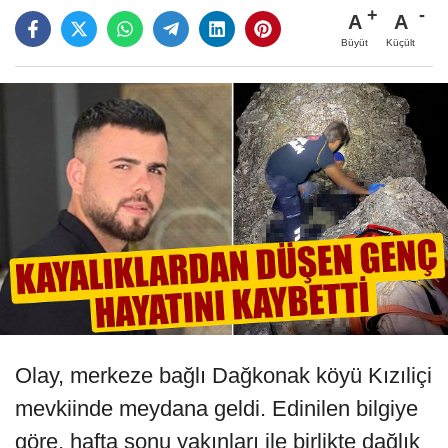
A
A
Büyüt
Küçült
Olay, merkeze bağlı Dağkonak köyü Kızıliçi
mevkiinde meydana geldi. Edinilen bilgiye
göre, hafta sonu yakınları ile birlikte dağlık