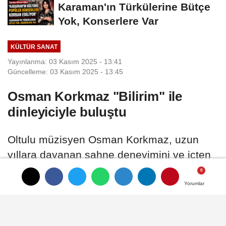
Karaman'ın Türkülerine Bütçe
Yok, Konserlere Var
KÜLTÜR SANAT
Yayınlanma: 03 Kasım 2025 - 13:41
Güncelleme: 03 Kasım 2025 - 13:45
Osman Korkmaz "Bilirim" ile
dinleyiciyle buluştu
Oltulu müzisyen Osman Korkmaz, uzun
yıllara dayanan sahne deneyimini ve içten
yorumunu, ilk albümü "Bilirim" ile
dinleyicilerle buluşturdu.
Yorumlar
Yorumlar
03 Kasım 2025 - 13:41
KÜLTÜR SANAT