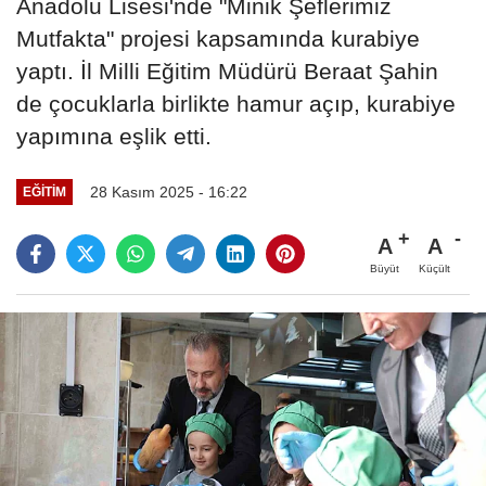
Anadolu Lisesi'nde "Minik Şeflerimiz
Mutfakta" projesi kapsamında kurabiye
yaptı. İl Milli Eğitim Müdürü Beraat Şahin
de çocuklarla birlikte hamur açıp, kurabiye
yapımına eşlik etti.
28 Kasım 2025 - 16:22
EĞITIM
A
A
Büyüt
Küçült