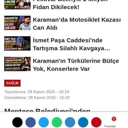
Fidan Dikilecek!
Karaman’da Motosiklet Kazası
Can Aldı
İsmet Paşa Caddesi'nde
Tartışma Silahlı Kavgaya
Dönüştü
Karaman'ın Türkülerine Bütçe
Yok, Konserlere Var
SAĞLIK
Yayınlanma: 28 Kasım 2025 - 16:19
Güncelleme: 28 Kasım 2025 - 16:42
Menteşe Belediyesi'nden
kasaplarda sıkı denetim
Yorumlar
Yorumlar
Yorumlar