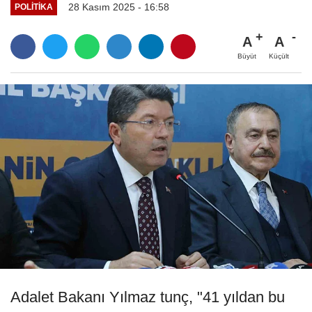
28 Kasım 2025 - 16:58
POLITIKA
A
A
Büyüt
Küçült
Adalet Bakanı Yılmaz tunç, "41 yıldan bu