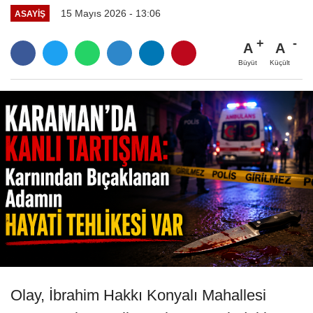
15 Mayıs 2026 - 13:06
ASAYIŞ
A
A
Büyüt
Küçült
Olay, İbrahim Hakkı Konyalı Mahallesi