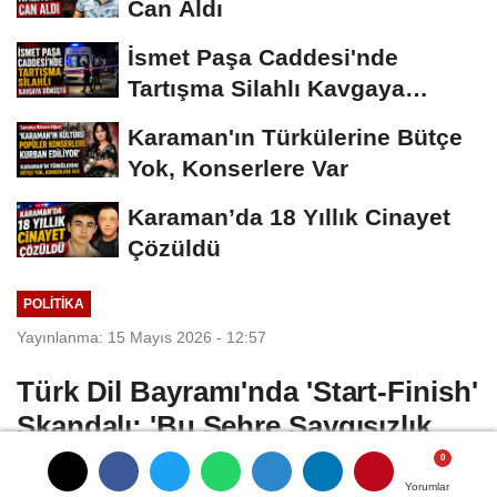
Can Aldı
İsmet Paşa Caddesi'nde
Tartışma Silahlı Kavgaya
Dönüştü
Karaman'ın Türkülerine Bütçe
Yok, Konserlere Var
Karaman’da 18 Yıllık Cinayet
Çözüldü
POLITIKA
Yayınlanma: 15 Mayıs 2026 - 12:57
Türk Dil Bayramı'nda 'Start-Finish'
Skandalı: 'Bu Şehre Saygısızlık
CHP Karaman İl Başkanı Ahmet Recai
Yorumlar
Yorumlar
Yorumlar