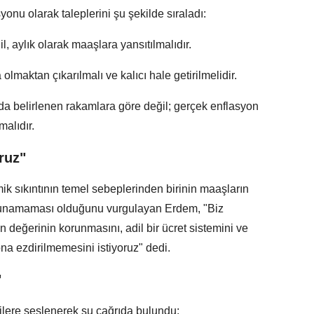
nu olarak taleplerini şu şekilde sıraladı:
il, aylık olarak maaşlara yansıtılmalıdır.
olmaktan çıkarılmalı ve kalıcı hale getirilmelidir.
a belirlenen rakamlara göre değil; gerçek enflasyon
alıdır.
ruz"
k sıkıntının temel sebeplerinden birinin maaşların
runamaması olduğunu vurgulayan Erdem, "Biz
 değerinin korunmasını, adil bir ücret sistemini ve
ona ezdirilmemesini istiyoruz" dedi.
"
ilere seslenerek şu çağrıda bulundu: