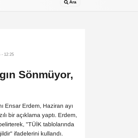
Ara
- 12:25
ngın Sönmüyor,
ı Ensar Erdem, Haziran ayı
ılı bir açıklama yaptı. Erdem,
lirterek, "TÜİK tablolarında
dir" ifadelerini kullandı.