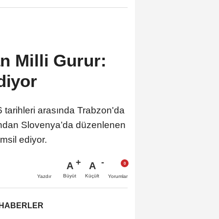
n Milli Gurur:
diyor
tarihleri arasında Trabzon'da
rdından Slovenya’da düzenlenen
msil ediyor.
A
A
Büyüt
Küçült
Yazdır
Yorumlar
 HABERLER