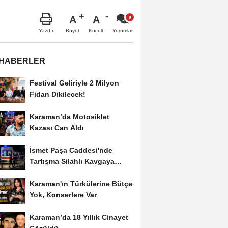
A
A
Büyüt
Küçült
Yazdır
Yorumlar
 HABERLER
Festival Geliriyle 2 Milyon
Fidan Dikilecek!
Karaman’da Motosiklet
Kazası Can Aldı
İsmet Paşa Caddesi'nde
Tartışma Silahlı Kavgaya
Dönüştü
Karaman'ın Türkülerine Bütçe
Yok, Konserlere Var
Karaman’da 18 Yıllık Cinayet