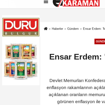
Künye
İletişim
Çerez Politikası
G
Haberler
Gündem
Ensar Erdem: 'M
GÜND
Ensar Erdem: 
Devlet Memurları Konfeder
enflasyon rakamlarının açıkla
açıklanan oranların memurun
görünen enflasyon ile vat