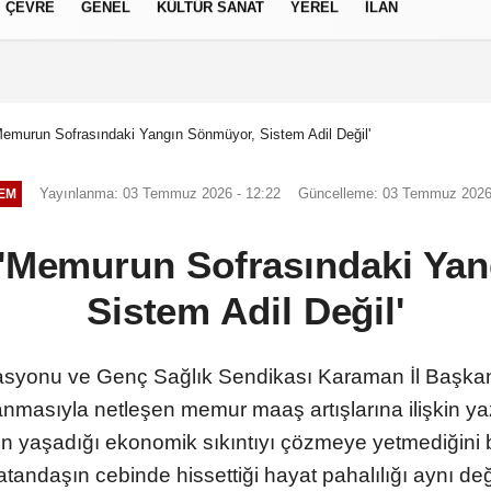
ÇEVRE
GENEL
KÜLTÜR SANAT
YEREL
İLAN
izlilik İlkeleri
emurun Sofrasındaki Yangın Sönmüyor, Sistem Adil Değil'
Yayınlanma: 03 Temmuz 2026 - 12:22
Güncelleme: 03 Temmuz 2026 
EM
'Memurun Sofrasındaki Ya
Sistem Adil Değil'
asyonu ve Genç Sağlık Sendikası Karaman İl Başkan
nmasıyla netleşen memur maaş artışlarına ilişkin yaz
 yaşadığı ekonomik sıkıntıyı çözmeye yetmediğini be
andaşın cebinde hissettiği hayat pahalılığı aynı değil