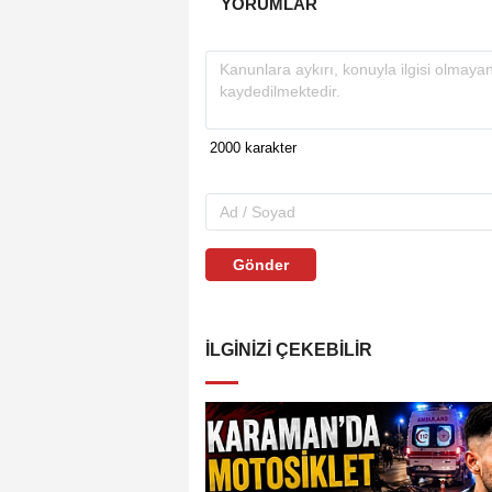
YORUMLAR
Gönder
İLGINIZI ÇEKEBILIR